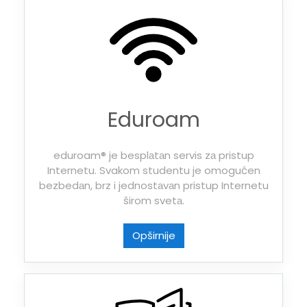
Eduroam
eduroam® je besplаtаn servis zа pristup
Internetu. Svakom studentu je omogućen
bezbedаn, brz i jednostаvаn pristup Internetu
širom svetа.
Opširnije