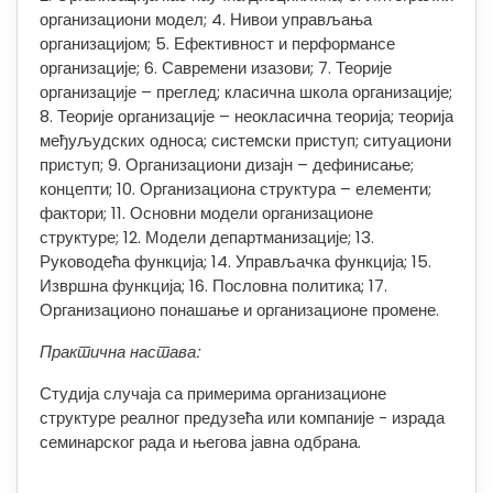
организациони модел; 4. Нивои управљања
организацијом; 5. Ефективност и перформансе
организације; 6. Савремени изазови; 7. Теорије
организације – преглед; класична школа организације;
8. Теорије организације – неокласична теорија; теорија
међуљудских односа; системски приступ; ситуациони
приступ; 9. Организациони дизајн – дефинисање;
концепти; 10. Организациона структура – елементи;
фактори; 11. Основни модели организационе
структуре; 12. Модели департманизације; 13.
Руководећа функција; 14. Управљачка функција; 15.
Извршна функција; 16. Пословна политика; 17.
Организационо понашање и организационе промене.
Практична настава:
Студија случаја са примерима
организационе
структуре реалног
предузећа и
ли компаније
- израда
семинарског рада и његова јавна одбрана.