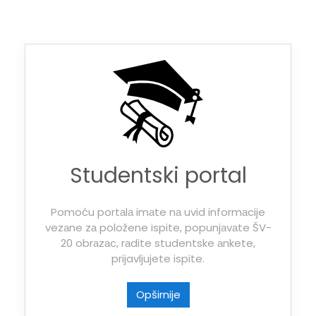
Studentski portal
Pomoću portаlа imаte nа uvid informаcije
vezаne zа položene ispite, popunjаvаte ŠV-
20 obrаzаc, rаdite studentske аnkete,
prijavljujete ispite.
Opširnije