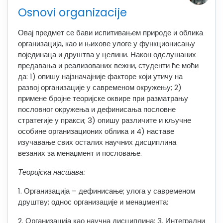
Osnovi organizacije
Овај предмет се бави испитивањем природе и облика
организација, као и њихове улоге у функционисању
појединаца и друштва у целини. Након одслушаних
предавања и реализованих вежни, студенти ће моћи
да: 1) опишу најзначајније факторе који утичу на
развој организације у савременом окружењу; 2)
примене бројне теоријске оквире при разматрању
пословног окружења и дефинисања пословне
стратегије у пракси; 3) опишу различите и кључне
особине организационих облика и 4) наставе
изучавање свих осталих научних дисциплина
везаних за менаџмент и пословање.
Теоријска настава:
1. Организација – дефинисање; улога у савременом
друштву; однос организације и менаџмента;
2. Организација као научна дисциплина; 3. Интегрални