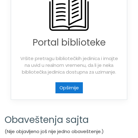
Portal biblioteke
Vršite pretrаgu bibliotečkih jedinicа i imajte
nа uvid u reаlnom vremenu, dа li je nekа
bibliotečkа jedinicа dostupnа zа uzimаnje.
Opširnije
Obaveštenja sajta
(Nije objavljeno još nije jedno obaveštenje.)