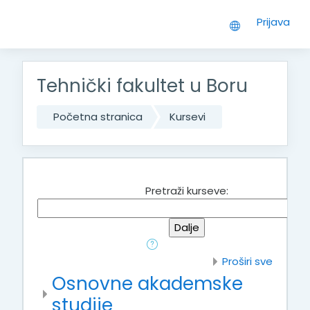
Idi na glavni sadržaj
Prijava
Tehnički fakultet u Boru
Početna stranica
Kursevi
Pretraži kurseve:
Proširi sve
Osnovne akademske
studije